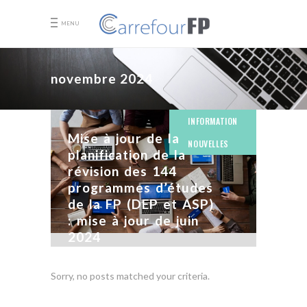
MENU
novembre 2024
INFORMATION
Mise à jour de la
NOUVELLES
planification de la
révision des 144
programmes d’études
de la FP (DEP et ASP)
: mise à jour de juin
2024
2 ANS AGO
Sorry, no posts matched your criteria.