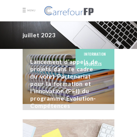
MENU
juillet 2023
INFORMATION
Lancement d’appels de
NOUVELLES
projets dans le cadre
du volet Partenariat
pour la formation et
l’innovation (PFI) du
programme Évolution-
Compétences
3 ANS AGO